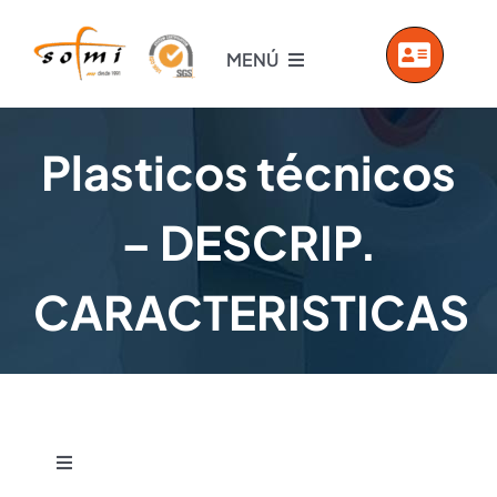
Saltar
al
MENÚ
contenido
INICIO
Plasticos técnicos
EMPRESA
– DESCRIP.
PRODUCTOS
CARACTERISTICAS
SERVICIOS
VIDEOS
Toggle
Navigation