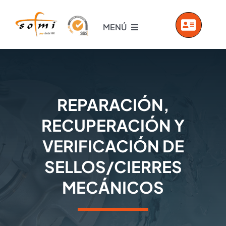
Saltar
al
MENÚ
contenido
INICIO
EMPRESA
REPARACIÓN,
PRODUCTOS
RECUPERACIÓN Y
VERIFICACIÓN DE
SERVICIOS
SELLOS/CIERRES
MECÁNICOS
VIDEOS