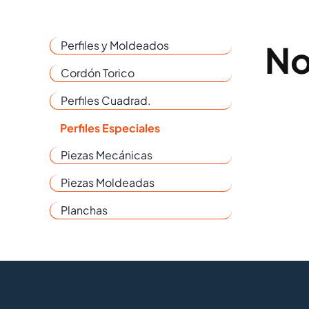
Perfiles y Moldeados
No
Cordón Torico
Perfiles Cuadrad.
Perfiles Especiales
Piezas Mecánicas
Piezas Moldeadas
Planchas