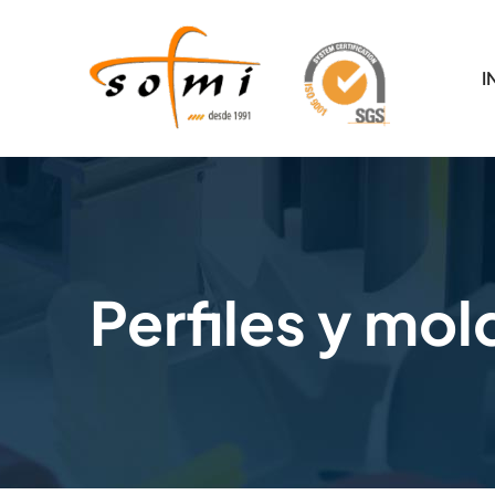
Saltar
al
contenido
I
Perfiles y mo