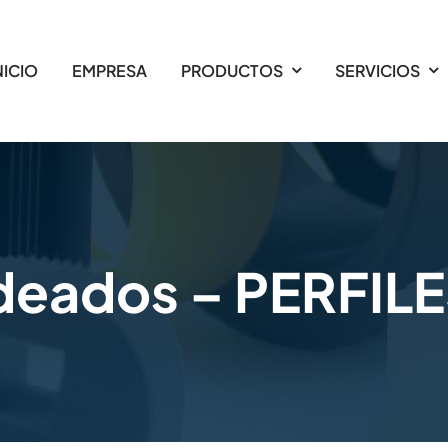
NICIO
EMPRESA
PRODUCTOS
SERVICIOS
ldeados – PERFI