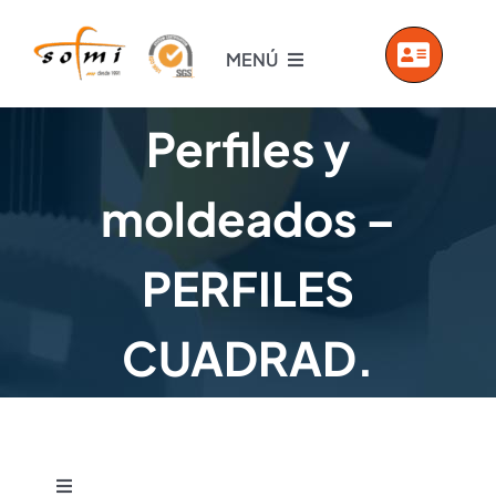
Saltar
al
MENÚ
contenido
INICIO
Perfiles y
EMPRESA
moldeados –
PRODUCTOS
PERFILES
SERVICIOS
CUADRAD.
VIDEOS