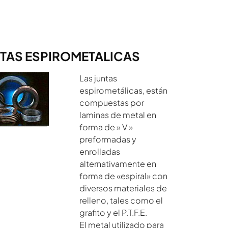
TAS ESPIROMETALICAS
Las juntas
espirometálicas, están
compuestas por
laminas de metal en
forma de » V »
preformadas y
enrolladas
alternativamente en
forma de «espiral» con
diversos materiales de
relleno, tales como el
grafito y el P.T.F.E.
El metal utilizado para