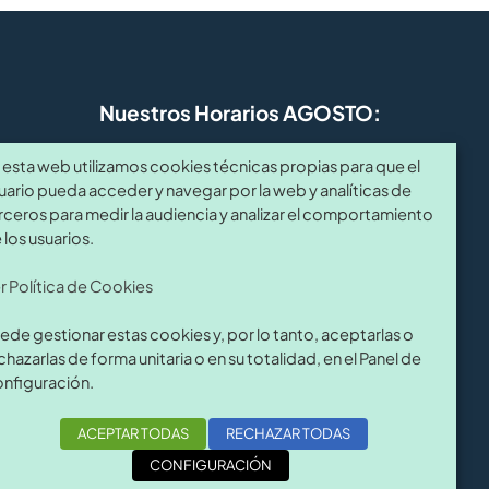
Nuestros Horarios AGOSTO:
de
De Lunes a Viernes:
 esta web utilizamos cookies técnicas propias para que el
uario pueda acceder y navegar por la web y analíticas de
úm.
7:30 a 14:00 horas.
rceros para medir la audiencia y analizar el comportamiento
del 10 al 14 Agosto: CERRRADO
 los usuarios.
r Política de Cookies
com
ede gestionar estas cookies y, por lo tanto, aceptarlas o
chazarlas de forma unitaria o en su totalidad, en el Panel de
nfiguración.
ACEPTAR TODAS
RECHAZAR TODAS
com
| Diseño web
Siscomultimedia
CONFIGURACIÓN