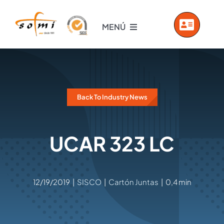
Saltar
al
MENÚ
contenido
INICIO
EMPRESA
Back To Industry News
PRODUCTOS
UCAR 323 LC
SERVICIOS
12/19/2019
|
SISCO
|
Cartón Juntas
|
0,4 min
VIDEOS