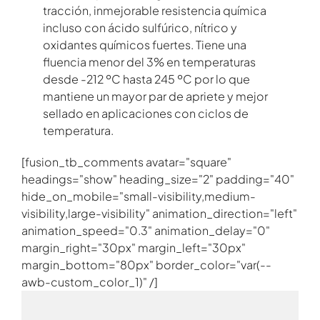
tracción, inmejorable resistencia química
incluso con ácido sulfúrico, nítrico y
oxidantes químicos fuertes. Tiene una
fluencia menor del 3% en temperaturas
desde -212 ºC hasta 245 ºC por lo que
mantiene un mayor par de apriete y mejor
sellado en aplicaciones con ciclos de
temperatura.
[fusion_tb_comments avatar="square"
headings="show" heading_size="2" padding="40"
hide_on_mobile="small-visibility,medium-
visibility,large-visibility" animation_direction="left"
animation_speed="0.3" animation_delay="0"
margin_right="30px" margin_left="30px"
margin_bottom="80px" border_color="var(--
awb-custom_color_1)" /]