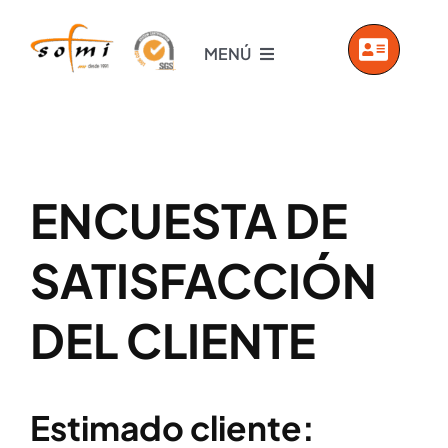
Saltar
al
MENÚ
contenido
INICIO
EMPRESA
ENCUESTA DE
PRODUCTOS
SATISFACCIÓN
SERVICIOS
DEL CLIENTE
VIDEOS
Estimado cliente: