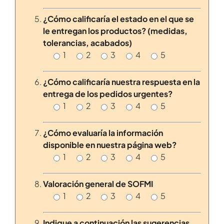
¿Cómo calificaría el estado en el que se
le entregan los productos? (medidas,
tolerancias, acabados)
1
2
3
4
5
¿Cómo calificaría nuestra respuesta en la
entrega de los pedidos urgentes?
1
2
3
4
5
¿Cómo evaluaría la información
disponible en nuestra página web?
1
2
3
4
5
Valoración general de SOFMI
1
2
3
4
5
Indique a continuación las sugerencias