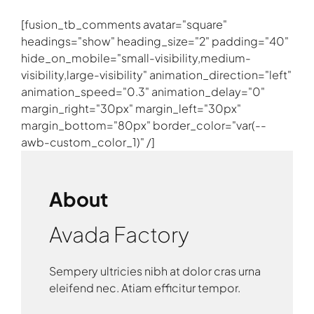
[fusion_tb_comments avatar="square"
headings="show" heading_size="2" padding="40"
hide_on_mobile="small-visibility,medium-
visibility,large-visibility" animation_direction="left"
animation_speed="0.3" animation_delay="0"
margin_right="30px" margin_left="30px"
margin_bottom="80px" border_color="var(--
awb-custom_color_1)" /]
About
Avada Factory
Sempery ultricies nibh at dolor cras urna
eleifend nec. Atiam efficitur tempor.