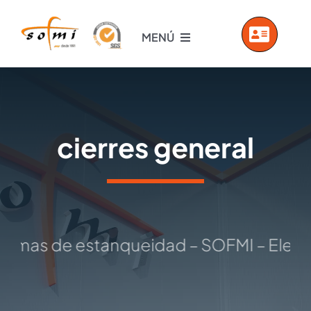
Saltar
al
MENÚ
contenido
INICIO
EMPRESA
cierres general
PRODUCTOS
SERVICIOS
temas de estanqueidad – SOFMI – Eleme
VIDEOS