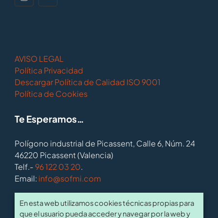
AVISO LEGAL
Política Privacidad
Descargar Política de Calidad ISO 9001
Política de Cookies
Te Esperamos…
Polígono industrial de Picassent, Calle 6, Núm. 24
46220 Picassent (Valencia)
Telf.-
96 122 03 20
.
Email:
info@sofmi.com
Nuestros Horarios AGOSTO:
En esta web utilizamos cookies técnicas propias para
que el usuario pueda acceder y navegar por la web y