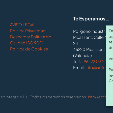
Te Esperamos…
AVISO LEGAL
Política Privacidad
En
Polígono industrial 
us
Descargar Política de
Picassent, Calle 6, N
te
Calidad ISO 9001
24
de
Política de Cookies
46220 Picassent
(Valencia)
Ve
Telf.-
96 122 03 20
.
Email:
info@sofmi.
Pu
re
Co
d integral s.l.u. | Todos los derechos reservados |
info@sofmi.