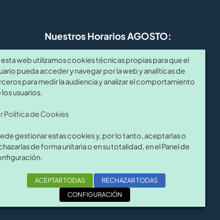
Nuestros Horarios AGOSTO:
 esta web utilizamos cookies técnicas propias para que el
de
De Lunes a Viernes:
uario pueda acceder y navegar por la web y analíticas de
úm.
7:30 a 14:00 horas.
rceros para medir la audiencia y analizar el comportamiento
del 10 al 14 Agosto: CERRRADO
 los usuarios.
r Política de Cookies
com
ede gestionar estas cookies y, por lo tanto, aceptarlas o
chazarlas de forma unitaria o en su totalidad, en el Panel de
nfiguración.
ACEPTAR TODAS
RECHAZAR TODAS
com
| Diseño web
Siscomultimedia
CONFIGURACIÓN