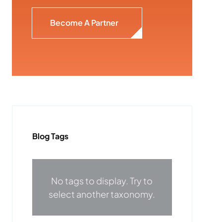
Become A Partner
Blog Tags
No tags to display. Try to
select another taxonomy.