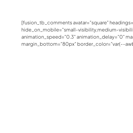
[fusion_tb_comments avatar="square" headings
hide_on_mobile="small-visibility,medium-visibility
animation_speed="0.3" animation_delay="0" mar
margin_bottom="80px" border_color="var(--awb