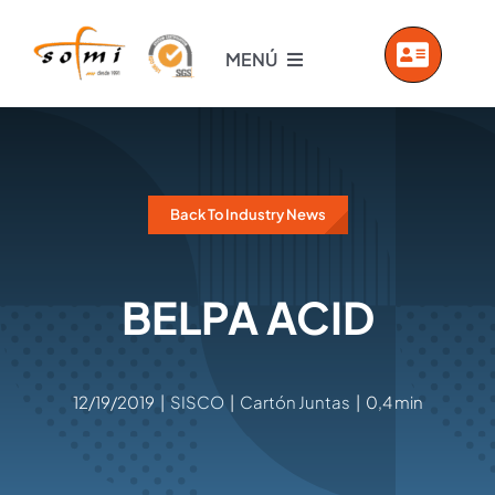
Saltar
al
MENÚ
contenido
INICIO
EMPRESA
Back To Industry News
PRODUCTOS
BELPA ACID
SERVICIOS
12/19/2019
|
SISCO
|
Cartón Juntas
|
0,4 min
VIDEOS